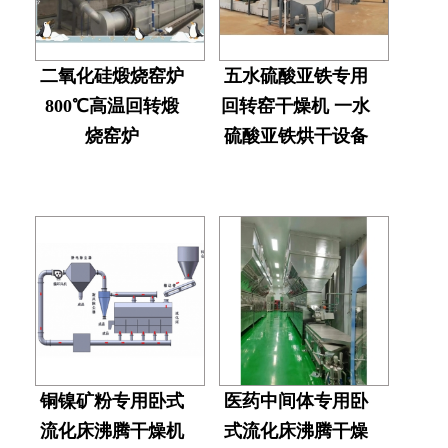
二氧化硅煅烧窑炉
五水硫酸亚铁专用
800℃高温回转煅
回转窑干燥机 一水
烧窑炉
硫酸亚铁烘干设备
铜镍矿粉专用卧式
医药中间体专用卧
流化床沸腾干燥机
式流化床沸腾干燥