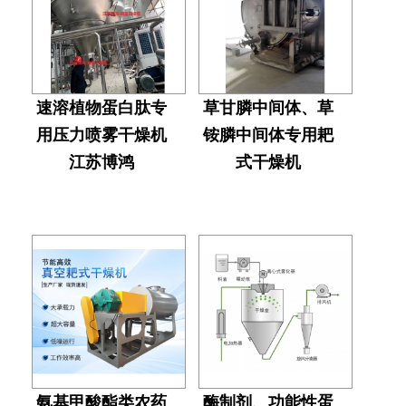
速溶植物蛋白肽专
草甘膦中间体、草
用​压力喷雾干燥机
铵膦中间体专用耙
江苏博鸿
式干燥机
氨基甲酸酯类农药
酶制剂、功能性蛋