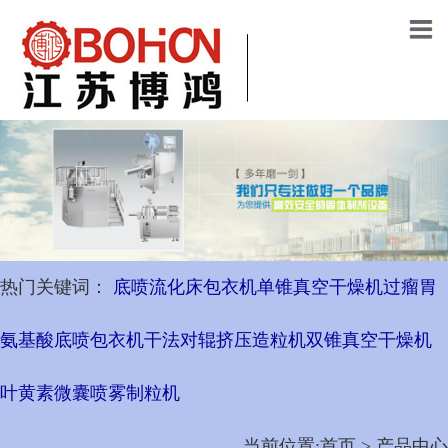
热门关键词：
底喷流化床包衣机
单锥真空干燥机
过瘤胃
氨基酸底喷包衣机
干法对辊挤压造粒机
双锥真空干燥机
叶黄素微囊喷雾制粒机
当前位置:首页 > 产品中心