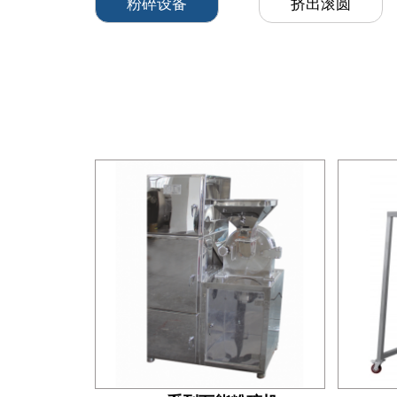
粉碎设备
挤出滚圆