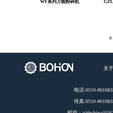
WF系列万能粉碎机
GZ
第
关
电话:0510-861683
传真:0510-861683
邮箱：jsbhchina@163