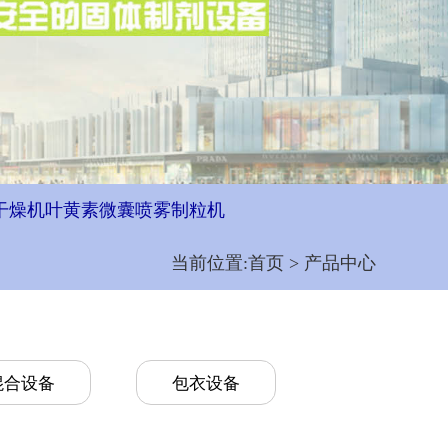
干燥机
叶黄素微囊喷雾制粒机
当前位置:首页 > 产品中心
混合设备
包衣设备