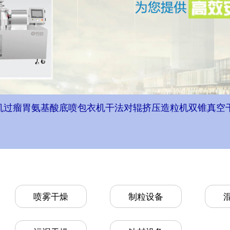
机
过瘤胃氨基酸底喷包衣机
干法对辊挤压造粒机
双锥真空
喷雾干燥
制粒设备