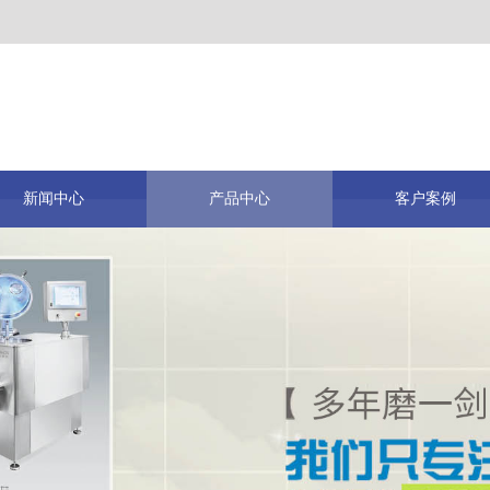
新闻中心
产品中心
客户案例