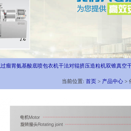
机
过瘤胃氨基酸底喷包衣机
干法对辊挤压造粒机
双锥真空
当前位置:
首页
>
产品中心
>