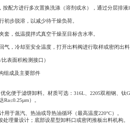
，按配方进行多次置换洗涤（溶剂或水），通过分层排液
行初步脱溶，以减少待干燥负荷。
夹套，低温搅拌式真空干燥至目标含水率。
回气，冷却至安全温度，打开出料阀进行取样或密闭出料
度
/
比表面积检测接口）
构组成及主要部件
角优化便于滤饼卸料。材质可选：
316L
、
2205
双相钢、钛
G
达
Ra≤0.25µm
）。
计用于蒸汽、热油或导热油循环（最高温度
220°C
）。
按处理量设计；底部设星型卸料口或密闭推板出料机构。