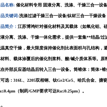
产品名称:
催化材料专用 固液分离、洗涤、干燥三合一设
品关键词:
洗涤过滤干燥三合一设备|钛材三合一干燥设备
产品简介：
江苏博鸿针对催化材料及其载体（如氧化铝、
固液分离、洗涤、干燥一体化需求，提供一套集**结晶/过
低温真空干燥，最大限度保持催化剂比表面积与孔结构，
基材料、载体涂覆后的催化剂浆料、酸/碱介质体系等。原
或在外部反应器结晶后转入三合一设备。筒锥体：筒体+锥
可选：316L、2205双相钢、钛Gr2/Gr5、哈氏合金、
a≤0.4µm（制药/GMP要求可达Ra≤0.25µm）。