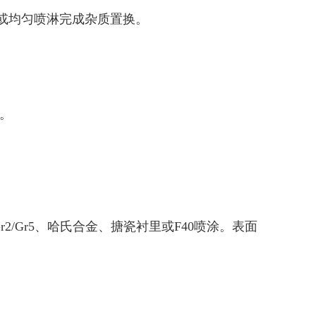
或均匀喷淋完成杂质置换。
。
r2/Gr5
、哈氏合金、搪瓷衬里或
F40
喷涂。表面