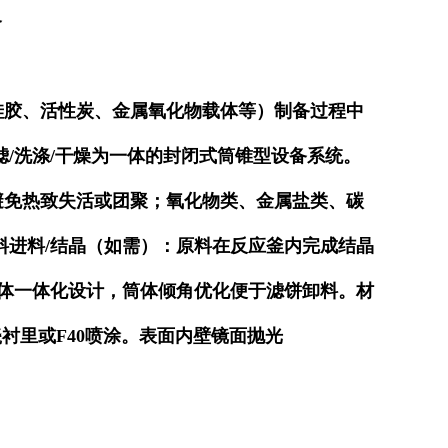
备
硅胶、活性炭、金属氧化物载体等）制备过程中
滤/洗涤/干燥为一体的封闭式筒锥型设备系统。
避免热致失活或团聚；氧化物类、金属盐类、碳
料进料/结晶（如需）：原料在反应釜内完成结晶
体一体化设计，筒体倾角优化便于滤饼卸料。材
搪瓷衬里或F40喷涂。表面内壁镜面抛光