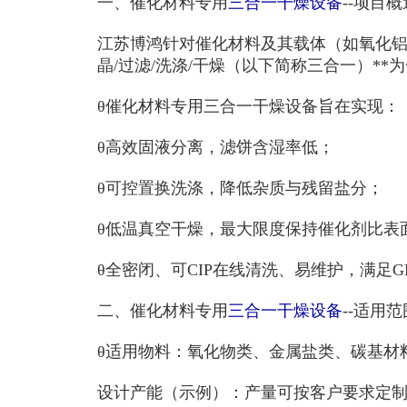
一、
催化材料专用
三合一干燥设备
--
项目概
江苏博鸿
针对催化材料及其载体（如氧化
晶
/
过滤
/
洗涤
/
干燥（以下简称三合一）
**
为
θ
催化材料专用三合一干燥设备旨在实现：
θ
高效固液分离，滤饼含湿率低；
θ
可控置换洗涤，降低杂质与残留盐分；
θ
低温真空干燥，最大限度保持催化剂比表
θ
全密闭、可
CIP
在线清洗、易维护，满足
G
二、
催化材料专用
三合一干燥设备
--
适用范
θ
适用物料：氧化物类、金属盐类、碳基材
设计产能（示例）：产量可按客户要求定