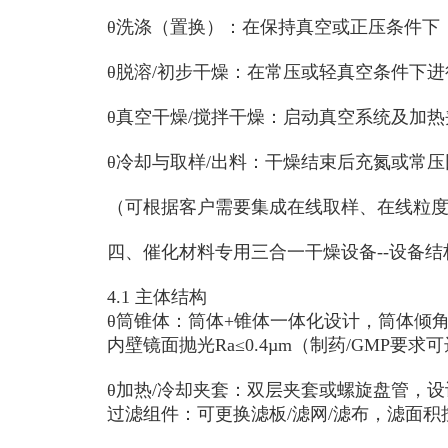
θ
洗涤（置换）：在保持真空或正压条件下
θ
脱溶
/
初步干燥：在常压或轻真空条件下进
θ
真空干燥
/
搅拌干燥：启动真空系统及加热
θ
冷却与取样
/
出料：干燥结束后充氮或常压
（可根据客户需要集成在线取样、在线粒
四、
催化材料专用三合一干燥设备
--
设备结
4.1
主体结构
θ
筒锥体：筒体
+
锥体一体化设计，筒体倾
内壁镜面抛光
Ra≤0.4µm
（制药
/GMP
要求可
θ
加热
/
冷却夹套：双层夹套或螺旋盘管，设
过滤组件：可更换滤板
/
滤网
/
滤布，滤面积