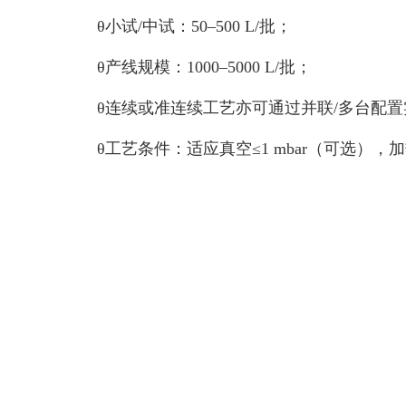
θ
小试
/
中试：
50–500 L/
批；
θ
产线规模：
1000–5000 L/
批；
θ
连续或准连续工艺亦可通过并联
/
多台配置
θ
工艺条件：适应真空
≤1 mbar
（可选），加