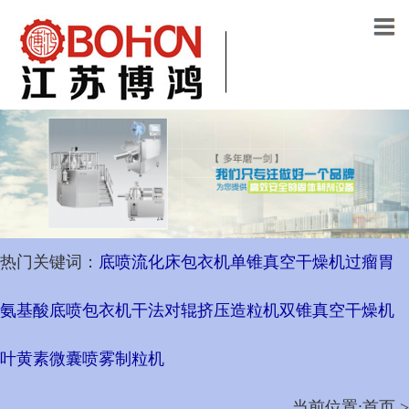
热门关键词：
底喷流化床包衣机
单锥真空干燥机
过瘤胃
氨基酸底喷包衣机
干法对辊挤压造粒机
双锥真空干燥机
叶黄素微囊喷雾制粒机
当前位置:首页 >