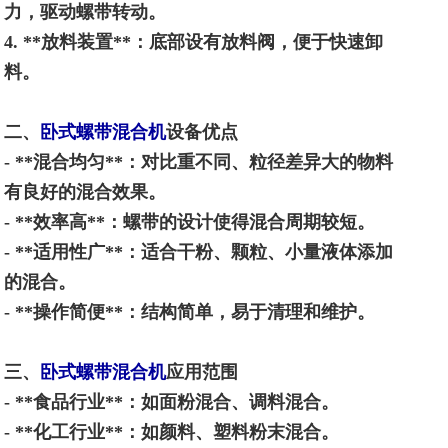
力，驱动螺带转动。
4. **
放料装置
**
：底部设有放料阀，便于快速卸
料。
二、
卧式螺带混合机
设备优点
- **
混合均匀
**
：对比重不同、粒径差异大的物料
有良好的混合效果。
- **
效率高
**
：螺带的设计使得混合周期较短。
- **
适用性广
**
：适合干粉、颗粒、小量液体添加
的混合。
- **
操作简便
**
：结构简单，易于清理和维护。
三、
卧式螺带混合机
应用范围
- **
食品行业
**
：如面粉混合、调料混合。
- **
化工行业
**
：如颜料、塑料粉末混合。