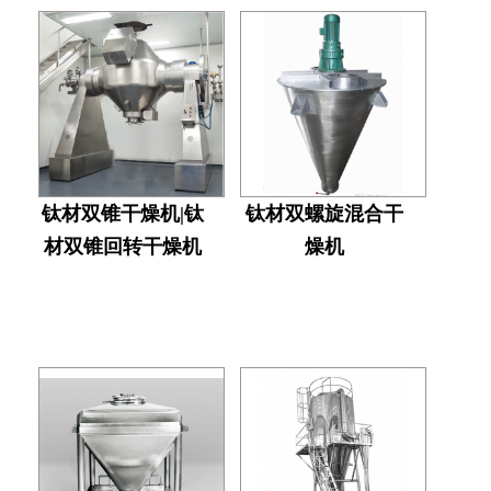
钛材双锥干燥机|钛
钛材双螺旋混合干
材双锥回转干燥机
燥机