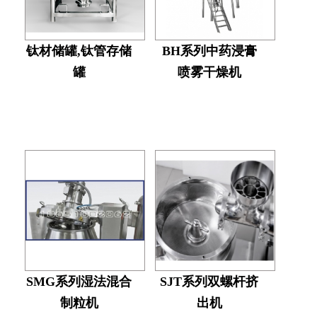
钛材储罐,钛管存储
BH系列中药浸膏
罐
喷雾干燥机
SMG系列湿法混合
SJT系列双螺杆挤
制粒机
出机