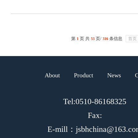
第
页 共
页/
条信息
首页
1
53
316
About
Product
News
C
Tel:0510-86168325
Fax:
E-mill：jsbhchina@163.c